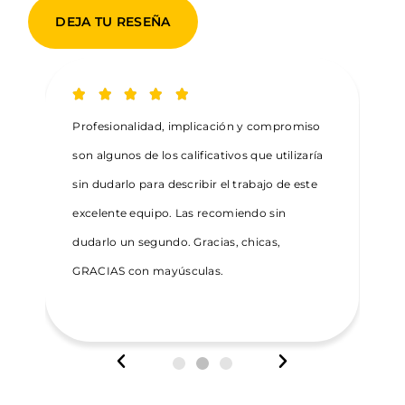
DEJA TU RESEÑA





n
Profesionalidad, implicación y compromiso
E
os
son algunos de los calificativos que utilizaría
a
sin dudarlo para describir el trabajo de este
excelente equipo. Las recomiendo sin
en
dudarlo un segundo. Gracias, chicas,
s
GRACIAS con mayúsculas.