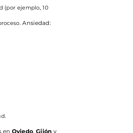
 (por ejemplo, 10
Ansiedad:
proceso.
d.
s en
Oviedo
,
Gijón
y