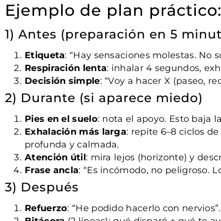
Ejemplo de plan práctico
1) Antes (preparación en 5 minu
Etiqueta
: “Hay sensaciones molestas. No 
Respiración lenta
: inhalar 4 segundos, ex
Decisión simple
: “Voy a hacer X (paseo, 
2) Durante (si aparece miedo)
Pies en el suelo
: nota el apoyo. Esto baja 
Exhalación más larga
: repite 6–8 ciclos de
profunda y calmada.
Atención útil
: mira lejos (horizonte) y des
Frase ancla
: “Es incómodo, no peligroso. 
3) Después
Refuerzo
: “He podido hacerlo con nervios”.
Bitácora
(2 líneas): qué disparó + qué te a