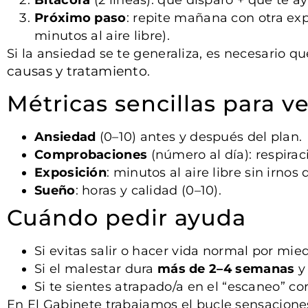
Próximo paso
: repite mañana con otra ex
minutos al aire libre).
Si la ansiedad se te generaliza, es necesario
causas y tratamiento
.
Métricas sencillas para v
Ansiedad
(0–10) antes y después del plan.
Comprobaciones
(número al día): respira
Exposición
: minutos al aire libre sin irnos d
Sueño
: horas y calidad (0–10).
Cuándo pedir ayuda
Si evitas salir o hacer vida normal por mied
Si el malestar dura
más de 2–4 semanas
y
Si te sientes atrapado/a en el “escaneo” cor
En El Gabinete trabajamos el bucle sensacione