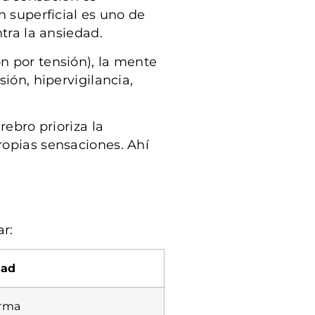
n superficial es uno de
tra la ansiedad.
n por tensión), la mente
ión, hipervigilancia,
rebro prioriza la
ropias sensaciones. Ahí
r:
dad
arma