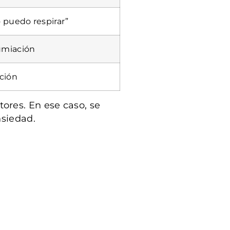
o puedo respirar”
rumiación
ación
ores. En ese caso, se
nsiedad.