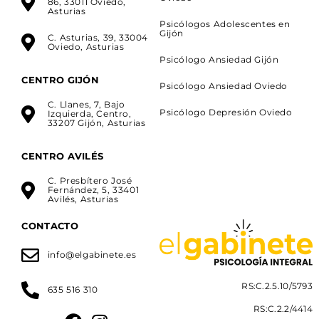
86, 33011 Oviedo,
Asturias
Psicólogos Adolescentes en
Gijón
C. Asturias, 39, 33004
Oviedo, Asturias
Psicólogo Ansiedad Gijón
CENTRO GIJÓN
Psicólogo Ansiedad Oviedo
C. Llanes, 7, Bajo
Psicólogo Depresión Oviedo
Izquierda, Centro,
33207 Gijón, Asturias
CENTRO AVILÉS
C. Presbítero José
Fernández, 5, 33401
Avilés, Asturias
CONTACTO
info@elgabinete.es
RS:C.2.5.10/5793
635 516 310
RS:C.2.2/4414