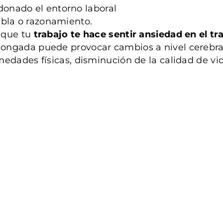
onado el entorno laboral
abla o razonamiento.
s que tu
trabajo te h
ace senti
r ansiedad en el tr
ngada puede provocar cambios a nivel cerebral,
dades físicas, disminución de la calidad de vida