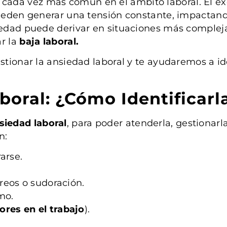
cada vez más común en el ámbito laboral. El exc
 pueden generar una tensión constante, impactan
siedad puede derivar en situaciones más complej
ar la
baja laboral.
stionar la ansiedad laboral y te ayudaremos a id
boral: ¿Cómo Identificarl
siedad laboral
, para poder atenderla, gestionarl
n:
arse.
reos o sudoración.
mo.
ores en el trabajo
).