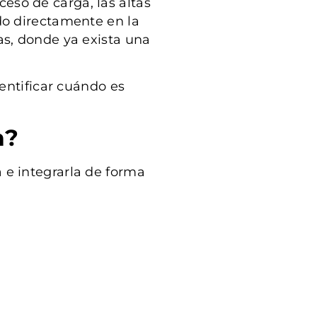
eso de carga, las altas
do directamente en la
as, donde ya exista una
entificar cuándo es
a?
a e integrarla de forma