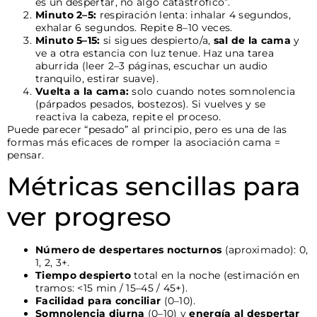
es un despertar, no algo catastrófico”.
Minuto 2–5:
respiración lenta: inhalar 4 segundos,
exhalar 6 segundos. Repite 8–10 veces.
Minuto 5–15:
si sigues despierto/a,
sal de la cama
y
ve a otra estancia con luz tenue. Haz una tarea
aburrida (leer 2–3 páginas, escuchar un audio
tranquilo, estirar suave).
Vuelta a la cama:
solo cuando notes somnolencia
(párpados pesados, bostezos). Si vuelves y se
reactiva la cabeza, repite el proceso.
Puede parecer “pesado” al principio, pero es una de las
formas más eficaces de romper la asociación cama =
pensar.
Métricas sencillas para
ver progreso
Número de despertares nocturnos
(aproximado): 0,
1, 2, 3+.
Tiempo despierto
total en la noche (estimación en
tramos: <15 min / 15–45 / 45+).
Facilidad para conciliar
(0–10).
Somnolencia diurna
(0–10) y
energía al despertar