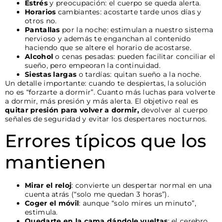
Estrés
y preocupación: el cuerpo se queda alerta.
Horarios
cambiantes: acostarte tarde unos días y
otros no.
Pantallas
por la noche: estimulan a nuestro sistema
nervioso y además te enganchan al contenido
haciendo que se altere el horario de acostarse.
Alcohol
o cenas pesadas: pueden facilitar conciliar el
sueño, pero empeoran la continuidad.
Siestas largas
o tardías: quitan sueño a la noche.
Un detalle importante: cuando te despiertas, la solución
no es “forzarte a dormir”. Cuanto más luchas para volverte
a dormir, más presión y más alerta. El objetivo real es
quitar presión para volver a dormir,
devolver al cuerpo
señales de seguridad y evitar los despertares nocturnos.
Errores típicos que los
mantienen
Mirar el reloj
: convierte un despertar normal en una
cuenta atrás (“solo me quedan 3 horas”).
Coger el móvil
: aunque “solo mires un minuto”,
estimula.
Quedarte en la cama dándole vueltas
: el cerebro