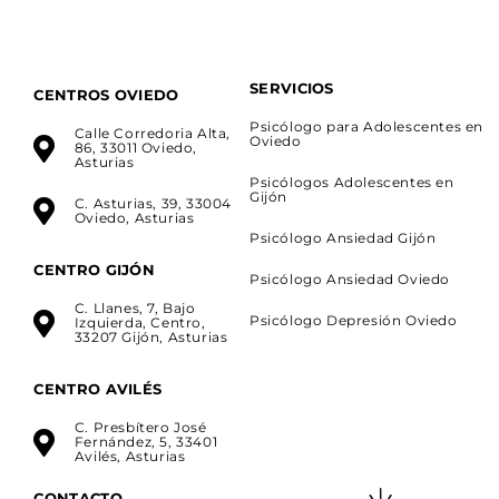
SERVICIOS
CENTROS OVIEDO
Psicólogo para Adolescentes en
Calle Corredoria Alta,
Oviedo
86, 33011 Oviedo,
Asturias
Psicólogos Adolescentes en
Gijón
C. Asturias, 39, 33004
Oviedo, Asturias
Psicólogo Ansiedad Gijón
CENTRO GIJÓN
Psicólogo Ansiedad Oviedo
C. Llanes, 7, Bajo
Psicólogo Depresión Oviedo
Izquierda, Centro,
33207 Gijón, Asturias
CENTRO AVILÉS
C. Presbítero José
Fernández, 5, 33401
Avilés, Asturias
CONTACTO