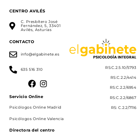
CENTRO AVILÉS
C. Presbítero José
Fernández, 5, 33401
Avilés, Asturias
CONTACTO
info@elgabinete.es
RS:C.2.5.10/5793
635 516 310
RS:C.2.2/4414
RS:C.2.2/6954
Servicio Online
RS:C.2.2/6867
Psicólogos Online Madrid
RS: C.2.2/7116
Psicólogos Online Valencia
Directora del centro