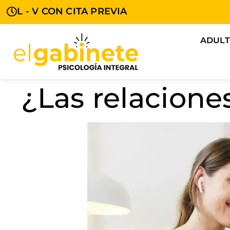
L - V CON CITA PREVIA
ADUL
¿Las relacione