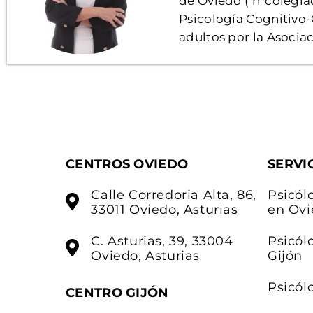
de Oviedo ( nºcolegia
Psicología Cognitivo
adultos por la Asoci
CENTROS OVIEDO
SERVI
Calle Corredoria Alta, 86,
Psicól
33011 Oviedo, Asturias
en Ovi
C. Asturias, 39, 33004
Psicól
Oviedo, Asturias
Gijón
Psicól
CENTRO GIJÓN