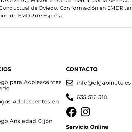
do O-2430). Máster en salud mental por la AEPPCC,
-Conductual de Oviedo. Con formación en EMDR ta
ación de EMDR de España.
CIOS
CONTACTO
ogo para Adolescentes
info@elgabinete.es
edo
635 516 310
ogos Adolescentes en
ogo Ansiedad Gijón
Servicio Online