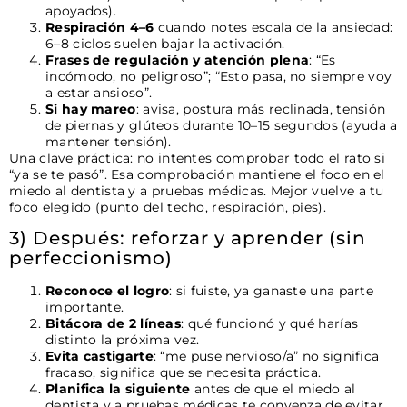
apoyados).
Respiración 4–6
cuando notes escala de la ansiedad:
6–8 ciclos suelen bajar la activación.
Frases de regulación y atención plena
: “Es
incómodo, no peligroso”; “Esto pasa, no siempre voy
a estar ansioso”.
Si hay mareo
: avisa, postura más reclinada, tensión
de piernas y glúteos durante 10–15 segundos (ayuda a
mantener tensión).
Una clave práctica: no intentes comprobar todo el rato si
“ya se te pasó”. Esa comprobación mantiene el foco en el
miedo al dentista y a pruebas médicas. Mejor vuelve a tu
foco elegido (punto del techo, respiración, pies).
3) Después: reforzar y aprender (sin
perfeccionismo)
Reconoce el logro
: si fuiste, ya ganaste una parte
importante.
Bitácora de 2 líneas
: qué funcionó y qué harías
distinto la próxima vez.
Evita castigarte
: “me puse nervioso/a” no significa
fracaso, significa que se necesita práctica.
Planifica la siguiente
antes de que el miedo al
dentista y a pruebas médicas te convenza de evitar.