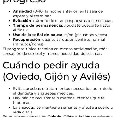
Ansiedad
(0–10) la noche anterior, en la sala de
espera y al terminar.
Evitación
: número de citas pospuestas o canceladas.
Tiempo de permanencia
: ¿pudiste quedarte hasta
el final?
Uso de la señal de pausa
: sí/no (y cuántas veces).
Recuperación
: cuánto tardas en sentirte normal
(minutos/horas).
El progreso típico termina en menos anticipación, más
sensación de control y menos necesidad de escapar.
Cuándo pedir ayuda
(Oviedo, Gijón y Avilés)
Evitas pruebas o tratamientos necesarios por miedo
al dentista y a pruebas médicas.
Hay pánico recurrente o mareos intensos que te
bloquean.
La ansiedad se mantiene semanas y afecta a sueño o
vida diaria.
En nuestros centros de
Oviedo
,
Gijón
y
Avilés
trabajamos