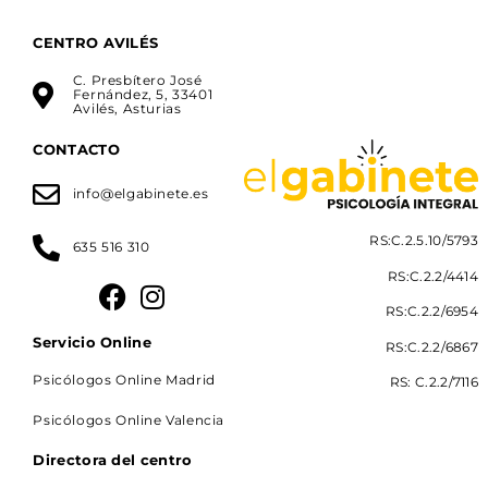
CENTRO AVILÉS
C. Presbítero José
Fernández, 5, 33401
Avilés, Asturias
CONTACTO
info@elgabinete.es
RS:C.2.5.10/5793
635 516 310
RS:C.2.2/4414
RS:C.2.2/6954
Servicio Online
RS:C.2.2/6867
Psicólogos Online Madrid
RS: C.2.2/7116
Psicólogos Online Valencia
Directora del centro