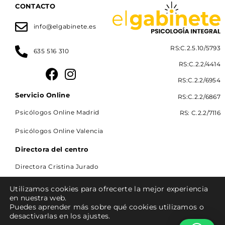
CONTACTO
info@elgabinete.es
RS:C.2.5.10/5793
635 516 310
RS:C.2.2/4414
RS:C.2.2/6954
Servicio Online
RS:C.2.2/6867
Psicólogos Online Madrid
RS: C.2.2/7116
Psicólogos Online Valencia
Directora del centro
Directora Cristina Jurado
Utilizamos cookies para ofrecerte la mejor experiencia
en nuestra web.
Puedes aprender más sobre qué cookies utilizamos o
Aviso legal
Política de privacidad
desactivarlas en los ajustes.
Política de cookies