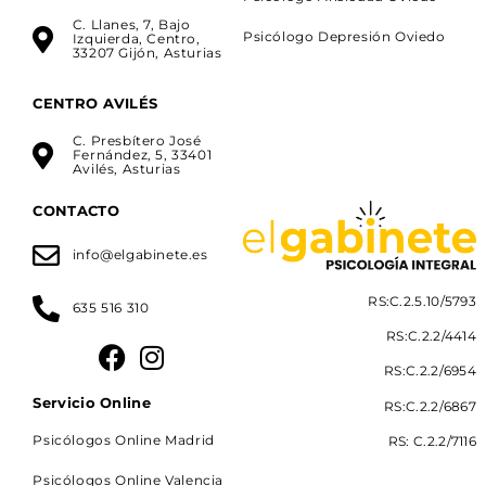
C. Llanes, 7, Bajo
Psicólogo Depresión Oviedo
Izquierda, Centro,
33207 Gijón, Asturias
CENTRO AVILÉS
C. Presbítero José
Fernández, 5, 33401
Avilés, Asturias
CONTACTO
info@elgabinete.es
RS:C.2.5.10/5793
635 516 310
RS:C.2.2/4414
RS:C.2.2/6954
Servicio Online
RS:C.2.2/6867
Psicólogos Online Madrid
RS: C.2.2/7116
Psicólogos Online Valencia