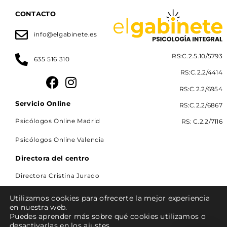
CONTACTO
info@elgabinete.es
RS:C.2.5.10/5793
635 516 310
RS:C.2.2/4414
RS:C.2.2/6954
Servicio Online
RS:C.2.2/6867
Psicólogos Online Madrid
RS: C.2.2/7116
Psicólogos Online Valencia
Directora del centro
Directora Cristina Jurado
Utilizamos cookies para ofrecerte la mejor experiencia
en nuestra web.
Puedes aprender más sobre qué cookies utilizamos o
Aviso legal
Política de privacidad
desactivarlas en los ajustes.