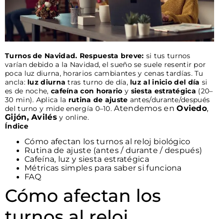
Turnos de Navidad. Respuesta breve:
si tus turnos
varían debido a la Navidad, el sueño se suele resentir por
poca luz diurna, horarios cambiantes y cenas tardías. Tu
ancla:
luz diurna
tras turno de día,
luz al inicio del día
si
es de noche,
cafeína con horario
y
siesta estratégica
(20–
30 min). Aplica la
rutina de ajuste
antes/durante/después
Atendemos en
Oviedo
,
del turno y mide energía 0–10.
Gijón, Avilés
y online.
Índice
Cómo afectan los turnos al reloj biológico
Rutina de ajuste (antes / durante / después)
Cafeína, luz y siesta estratégica
Métricas simples para saber si funciona
FAQ
Cómo afectan los
turnos al reloj