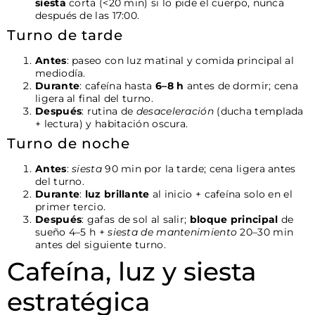
siesta
corta (<20 min) si lo pide el cuerpo, nunca
después de las 17:00.
Turno de tarde
Antes
: paseo con luz matinal y comida principal al
mediodía.
Durante
: cafeína hasta
6–8 h
antes de dormir; cena
ligera al final del turno.
Después
: rutina de
desaceleración
(ducha templada
+ lectura) y habitación oscura.
Turno de noche
Antes
:
siesta
90 min por la tarde; cena ligera antes
del turno.
Durante
:
luz brillante
al inicio + cafeína solo en el
primer tercio.
Después
: gafas de sol al salir;
bloque principal
de
sueño 4–5 h +
siesta de mantenimiento
20–30 min
antes del siguiente turno.
Cafeína, luz y siesta
estratégica