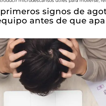
troducir microdescansos útiles para moverse, relaj
 primeros signos de ag
equipo antes de que apa