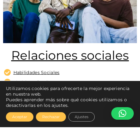
Relaciones sociales
Habilidades Sociales
Timidez Infantil
Utilizamos cookies para ofrecerte la mejor experiencia
Fobia Social
en nuestra web.
Puedes aprender más sobre qué cookies utilizamos o
Dificultad para hacer amigos o mantenerlos
desactivarlas en los ajustes.
Aceptar
Rechazar
Ajustes